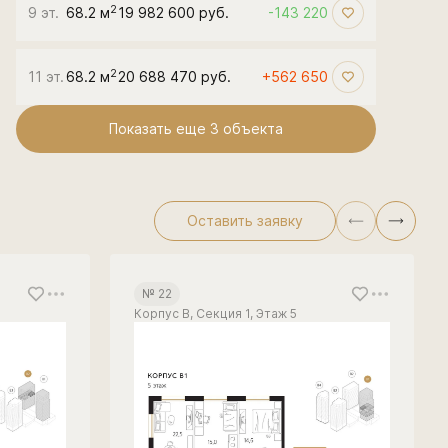
2
9 эт.
68.2 м
19 982 600 руб.
-143 220
2
11 эт.
68.2 м
20 688 470 руб.
+562 650
Показать еще 3 объектa
Оставить заявку
№ 22
Корпус В, Секция 1, Этаж 5