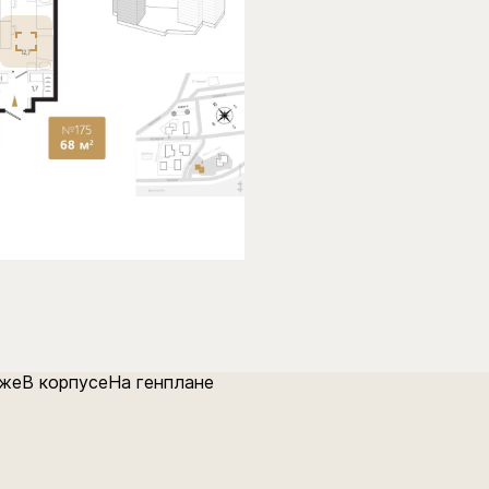
аже
В корпусе
На генплане