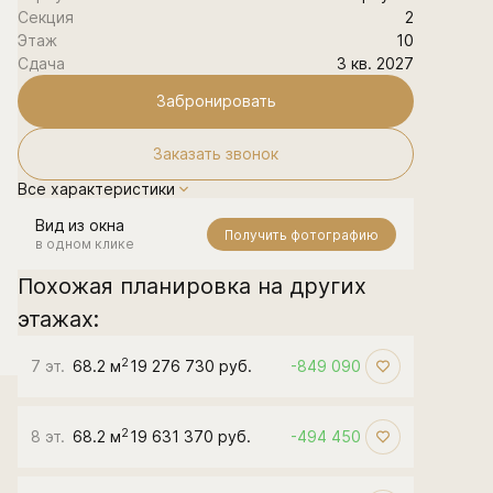
Секция
2
Этаж
10
Сдача
3 кв. 2027
Забронировать
Заказать звонок
Все характеристики
Вид из окна
Получить фотографию
в одном клике
Похожая планировка на других
этажах:
2
7 эт.
68.2 м
19 276 730 руб.
-849 090
2
8 эт.
68.2 м
19 631 370 руб.
-494 450