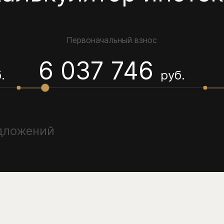
Первоначальный взнос
6 037 746
.
руб.
едложений