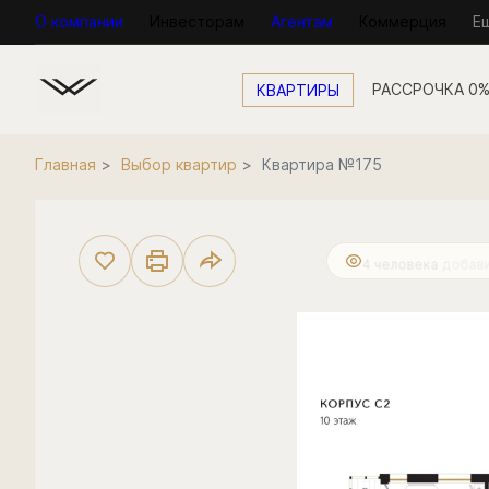
О компании
Инвесторам
Агентам
Коммерция
Е
КВАРТИРЫ
2
2-комнатная
68.2 м
20 125 820 руб.
Главная
Выбор квартир
Квартира №175
8 человек
смотре