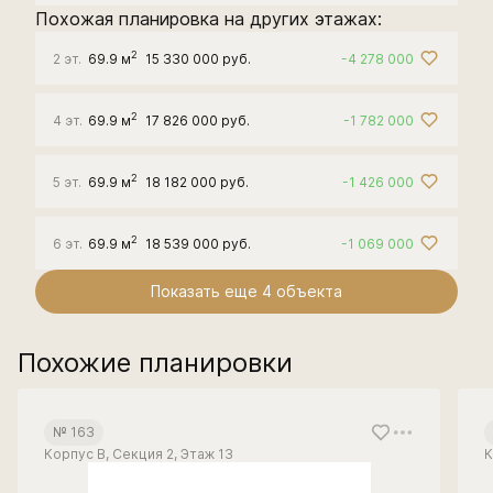
Похожая планировка на других этажах:
2
2 эт.
69.9 м
15 330 000 руб.
-4 278 000
2
4 эт.
69.9 м
17 826 000 руб.
-1 782 000
2
5 эт.
69.9 м
18 182 000 руб.
-1 426 000
2
6 эт.
69.9 м
18 539 000 руб.
-1 069 000
Показать еще 4 объектa
Похожие планировки
№ 163
Корпус В, Секция 2, Этаж 13
К