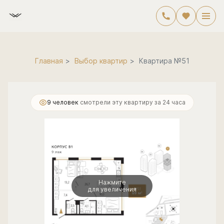
2
2-комнатная
69.9 м
19 608 000 руб.
Главная
Выбор квартир
Квартира №51
9 человек
смотрели эту квартиру за 24 часа
Нажмите
для увеличения