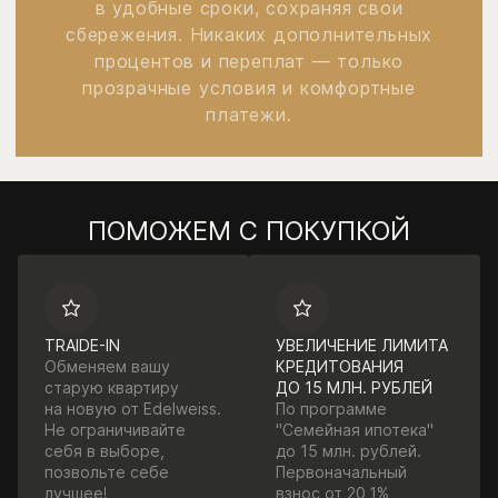
в удобные сроки, сохраняя свои
сбережения. Никаких дополнительных
процентов и переплат — только
прозрачные условия и комфортные
платежи.
ПОМОЖЕМ С ПОКУПКОЙ
TRAIDE-IN
УВЕЛИЧЕНИЕ ЛИМИТА
Обменяем вашу
КРЕДИТОВАНИЯ
старую квартиру
ДО 15 МЛН. РУБЛЕЙ
на новую от Edelweiss.
По программе
Не ограничивайте
"Семейная ипотека"
себя в выборе,
до 15 млн. рублей.
позвольте себе
Первоначальный
лучшее!
взнос от 20,1%