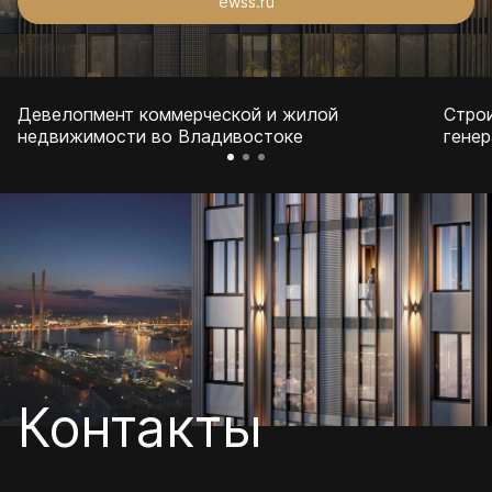
ewss.ru
Девелопмент коммерческой и жилой
Стро
недвижимости во Владивостоке
гене
Контакты