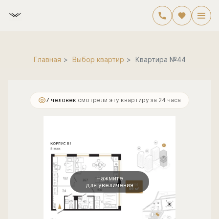
2
2-комнатная
69.9 м
19 252 000 руб.
Главная
Выбор квартир
Квартира №44
7 человек
смотрели эту квартиру за 24 часа
Нажмите
для увеличения