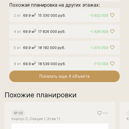
Похожая планировка на других этажах:
2
2 эт.
69.9 м
15 330 000 руб.
-3 922 000
2
4 эт.
69.9 м
17 826 000 руб.
-1 426 000
2
5 эт.
69.9 м
18 182 000 руб.
-1 070 000
2
6 эт.
69.9 м
18 539 000 руб.
-713 000
Показать еще 4 объектa
Похожие планировки
№ 66
Корпус С, Секция 1, Этаж 11
К