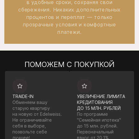
в удобные сроки, сохраняя свои
сбережения. Никаких дополнительных
процентов и переплат — только
прозрачные условия и комфортные
платежи.
ПОМОЖЕМ С ПОКУПКОЙ
TRAIDE-IN
УВЕЛИЧЕНИЕ ЛИМИТА
Обменяем вашу
КРЕДИТОВАНИЯ
старую квартиру
ДО 15 МЛН. РУБЛЕЙ
на новую от Edelweiss.
По программе
Не ограничивайте
"Семейная ипотека"
себя в выборе,
до 15 млн. рублей.
позвольте себе
Первоначальный
лучшее!
взнос от 20,1%