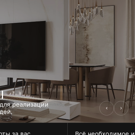
ы
для реализации
дей.
ты за вас
Всё необходимое и