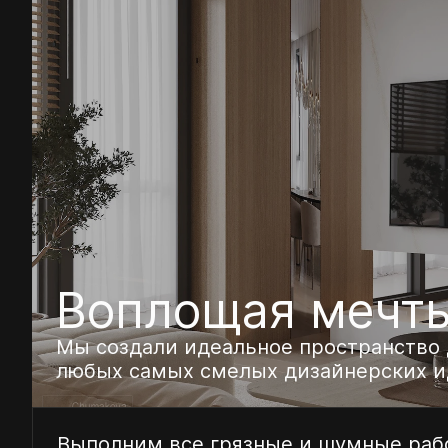
Воплощая мечт
Мы создали идеальное пространство 
любых самых смелых дизайнерских и
Выполним все грязные и шумные рабо