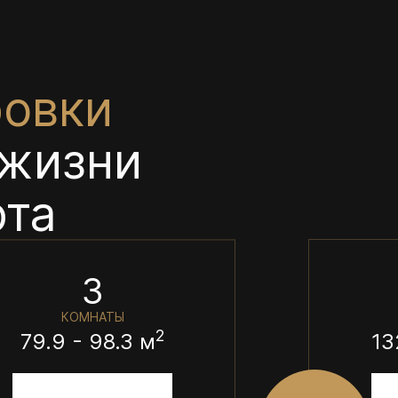
овки
 жизни
рта
3
КОМНАТЫ
2
79.9 - 98.3 м
13