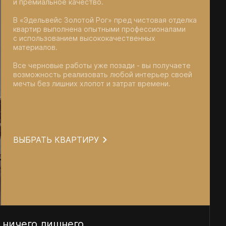
и премиальное качество.
В «Эдельвейс Золотой Рог» пред чистовая отделка
квартир выполнена опытными профессионалами
с использованием высококачественных
материалов.
Все черновые работы уже позади - вы получаете
возможность реализовать любой интерьер своей
мечты без лишних хлопот и затрат времени.
ВЫБРАТЬ КВАРТИРУ
Чистый лист для шедевра интерьерног
Подробнее
 ничего лишнего