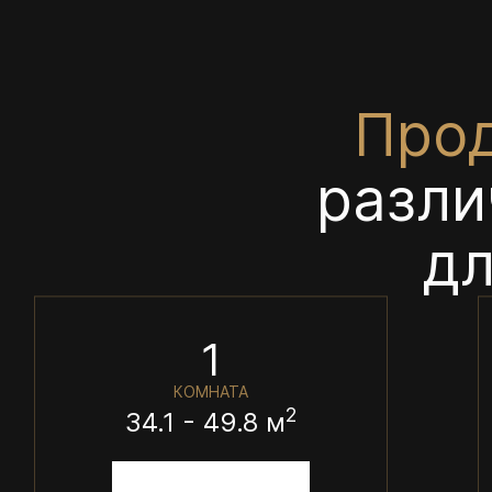
Про
разли
дл
1
КОМНАТА
2
34.1 - 49.8 м