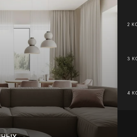
2 К
3 К
4 К
чных