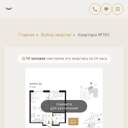
2
1-комнатная
36.9 м
11 970 000 руб.
Ипотека
от 30 971 руб./мес.
Главная
Выбор квартир
Квартира №160
10 человек
смотрели эту квартиру за 24 часа
Нажмите
для увеличения