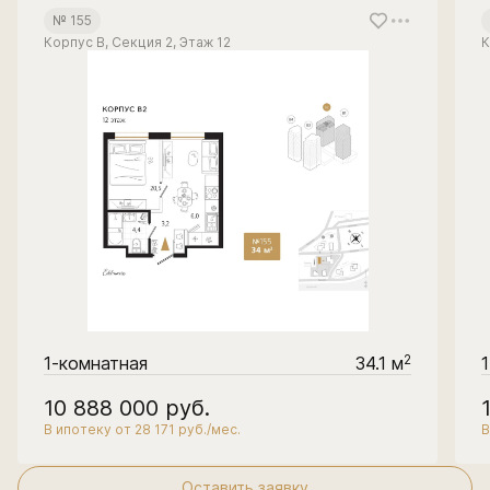
№ 155
Корпус В, Секция 2, Этаж 12
К
2
1-комнатная
34.1 м
10 888 000
руб.
В ипотеку от 28 171 руб./мес.
В
Оставить заявку