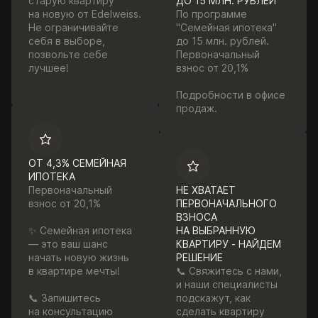
старую квартиру
ДО 15 МЛН. РУБЛЕЙ
на новую от Edelweiss.
По программе
Не ограничивайте
"Семейная ипотека"
себя в выборе,
до 15 млн. рублей.
позвольте себе
Первоначальный
лучшее!
взнос от 20,1%
Подробности в офисе
продаж.
ОТ 4,3% СЕМЕЙНАЯ
ИПОТЕКА
Первоначальный
НЕ ХВАТАЕТ
взнос от 20,1%
ПЕРВОНАЧАЛЬНОГО
ВЗНОСА
✨ Семейная ипотека
НА ВЫБРАННУЮ
— это ваш шанс
КВАРТИРУ - НАЙДЕМ
начать новую жизнь
РЕШЕНИЕ
в квартире мечты!
📞 Свяжитесь с нами,
и наши специалисты
📞 Запишитесь
подскажут, как
на консультацию
сделать квартиру