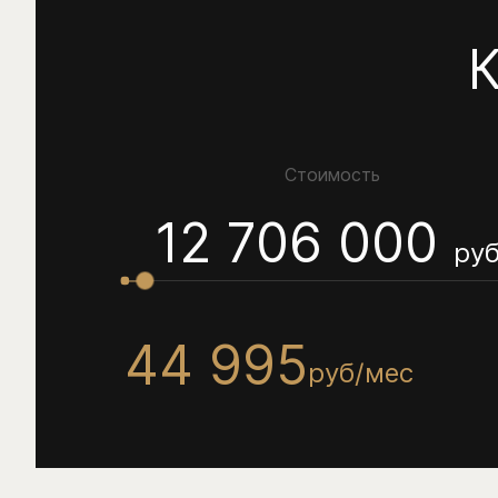
К
Стоимость
12 706 000
руб
44 995
руб/мес