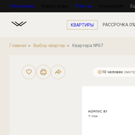
О компании
Инвесторам
Агентам
Коммерция
Е
КВАРТИРЫ
2
1-комнатная
40.2 м
12 706 000 руб.
Ипот
Главная
Выбор квартир
Квартира №67
10 человек
смотр