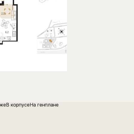
аже
В корпусе
На генплане