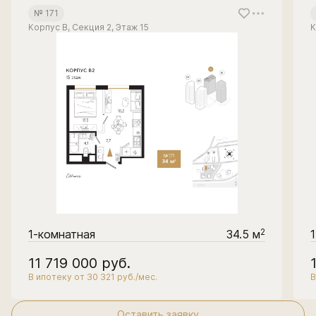
№ 171
Корпус В, Секция 2, Этаж 15
К
2
1-комнатная
34.5 м
11 719 000
руб.
В ипотеку от 30 321 руб./мес.
В
Оставить заявку