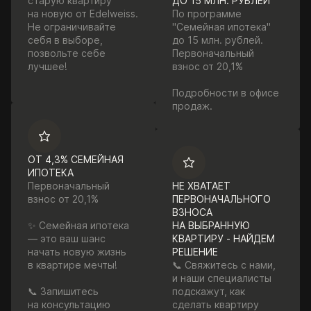
старую квартиру
ДО 15 МЛН. РУБЛЕЙ
на новую от Edelweiss.
По программе
Не ограничивайте
"Семейная ипотека"
себя в выборе,
до 15 млн. рублей.
позвольте себе
Первоначальный
лучшее!
взнос от 20,1%
Подробности в офисе
продаж.
ОТ 4,3% СЕМЕЙНАЯ
ИПОТЕКА
Первоначальный
НЕ ХВАТАЕТ
взнос от 20,1%
ПЕРВОНАЧАЛЬНОГО
ВЗНОСА
✨ Семейная ипотека
НА ВЫБРАННУЮ
— это ваш шанс
КВАРТИРУ - НАЙДЕМ
начать новую жизнь
РЕШЕНИЕ
в квартире мечты!
📞 Свяжитесь с нами,
и наши специалисты
📞 Запишитесь
подскажут, как
на консультацию
сделать квартиру