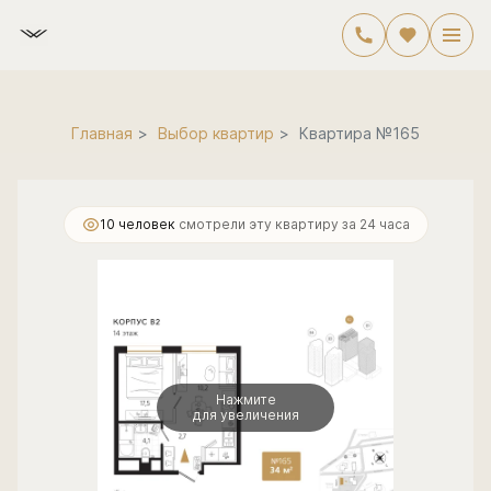
2
1-комнатная
34.5 м
11 438 000 руб.
Ипотека
от 29 594 руб./мес.
Главная
Выбор квартир
Квартира №165
10 человек
смотрели эту квартиру за 24 часа
Нажмите
для увеличения