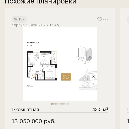
Похожие планировки
№ 137
Корпус А, Секция 2, Этаж 5
К
2
1-комнатная
43.5 м
13 050 000
руб.