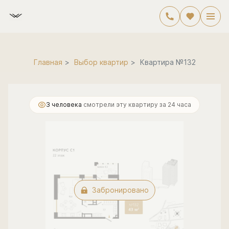
2
1-комнатная
43.8 м
Цена по запросу
Главная
Выбор квартир
Квартира №132
3 человекa
смотрели эту квартиру за 24 часа
Забронировано