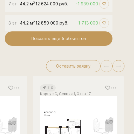
2
7 эт.
44.2 м
12 624 000 руб.
-1 939 000
2
8 эт.
44.2 м
12 850 000 руб.
-1 713 000
Показать еще 5 объектов
Оставить заявку
№ 110
Корпус С, Секция 1, Этаж 17