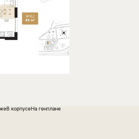
аже
В корпусе
На генплане