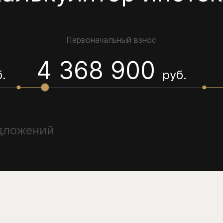
Первоначальный взнос
4 368 900
.
руб.
едложений