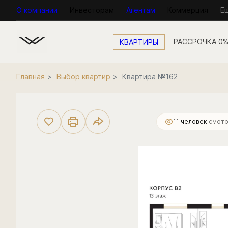
О компании
Инвесторам
Агентам
Коммерция
Е
КВАРТИРЫ
2
1-комнатная
44.2 м
14 563 000 руб.
Главная
Выбор квартир
Квартира №162
11 человек
смотр