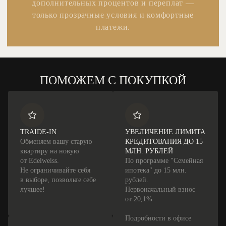
дополнительных процентов и переплат —
только прозрачные условия и комфортные
платежи.
ПОМОЖЕМ С ПОКУПКОЙ
TRAIDE-IN
УВЕЛИЧЕНИЕ ЛИМИТА
Обменяем вашу старую
КРЕДИТОВАНИЯ ДО 15
квартиру на новую
МЛН. РУБЛЕЙ
от Edelweiss.
По программе "Семейная
Не ограничивайте себя
ипотека" до 15 млн.
в выборе, позвольте себе
рублей.
лучшее!
Первоначальный взнос
от 20,1%
Подробности в офисе