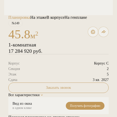
Планировка
На этаже
В корпусе
На генплане
№149
45.8
2
м
1-комнатная
17 284 920 руб.
Корпус
Корпус С
Секция
2
Этаж
5
Сдача
3 кв. 2027
Заказать звонок
Все характеристики
Вид из окна
Получить фотографию
в одном клике