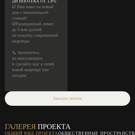
ДВ ИПОТЕКА ОТ 1,8%
☑️ Ваш шанс на новый
дом с минимальной
ставкой!
☑️Расширенный лимит
до 9 млн рублей
на покупку современной
квартиры
📞 Запишитесь
на консультацию
и сделайте шаг к своей
новой квартире уже
сегодня.
Заказать звонок
ГАЛЕРЕЯ
ПРОЕКТА
ОБЩИЙ ВИД ПРОЕКТА
ОБЩЕСТВЕННЫЕ ПРОСТРАНСТВ