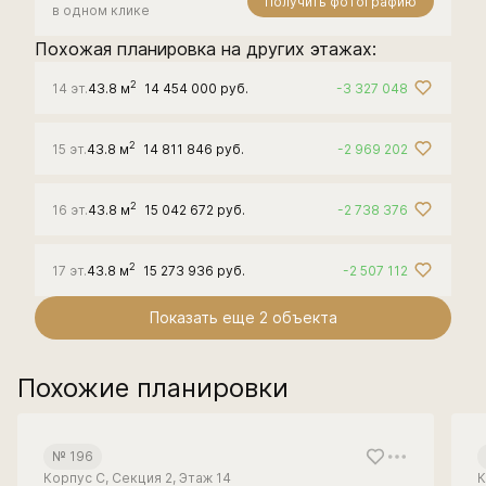
Получить фотографию
в одном клике
Похожая планировка на других этажах:
2
14 эт.
43.8 м
14 454 000 руб.
-3 327 048
2
15 эт.
43.8 м
14 811 846 руб.
-2 969 202
2
16 эт.
43.8 м
15 042 672 руб.
-2 738 376
2
17 эт.
43.8 м
15 273 936 руб.
-2 507 112
Показать еще 2 объектa
Похожие планировки
№ 196
Корпус С, Секция 2, Этаж 14
К