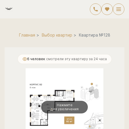
2
3-комнатная
82.6 м
23 592 000 руб.
Главная
Выбор квартир
Квартира №128
6 человек
смотрели эту квартиру за 24 часа
Нажмите
для увеличения