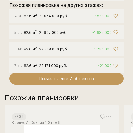
Похожая планировка на других этажах:
2
4 эт.
82.6 м
21 064 000 руб.
-2 528 000
2
5 эт.
82.6 м
21 907 000 руб.
-1 685 000
2
6 эт.
82.6 м
22 328 000 руб.
-1 264 000
2
7 эт.
82.6 м
23 171 000 руб.
-421 000
Показать еще 7 объектов
Похожие планировки
№ 36
Корпус А, Секция 1, Этаж 9
К