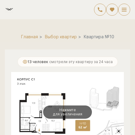
2
2-комнатная
62.7 м
16 302 000 руб.
Главная
Выбор квартир
Квартира №10
13 человек
смотрели эту квартиру за 24 часа
Нажмите
для увеличения