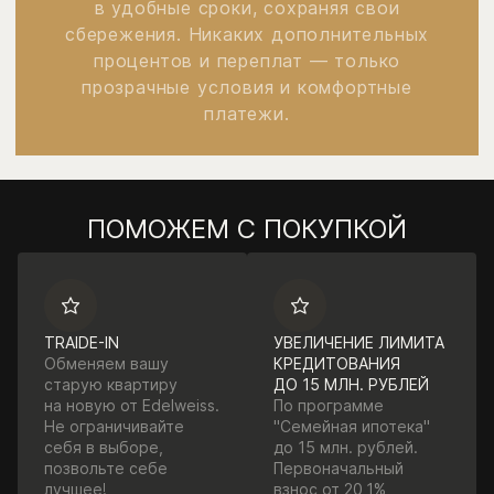
в удобные сроки, сохраняя свои
сбережения. Никаких дополнительных
процентов и переплат — только
прозрачные условия и комфортные
платежи.
ПОМОЖЕМ С ПОКУПКОЙ
TRAIDE-IN
УВЕЛИЧЕНИЕ ЛИМИТА
Обменяем вашу
КРЕДИТОВАНИЯ
старую квартиру
ДО 15 МЛН. РУБЛЕЙ
на новую от Edelweiss.
По программе
Не ограничивайте
"Семейная ипотека"
себя в выборе,
до 15 млн. рублей.
позвольте себе
Первоначальный
лучшее!
взнос от 20,1%