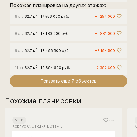
Похожая планировка на других этажах:
2
6 эт.
62.7 м
17 556 000 руб.
+1 254 000
2
8 эт.
62.7 м
18 183 000 руб.
+1 881 000
2
9 эт.
62.7 м
18 496 500 руб.
+2 194 500
2
11 эт.
62.7 м
18 684 600 руб.
+2 382 600
Показать еще 7 объектов
Похожие планировки
№ 31
Корпус С, Секция 1, Этаж 6
К