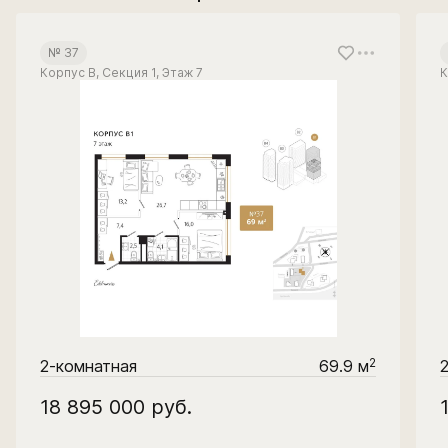
№ 37
Корпус В, Секция 1, Этаж 7
К
2
2-комнатная
69.9 м
18 895 000
руб.