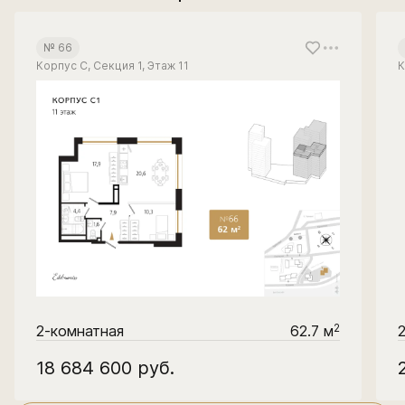
№ 66
Корпус С, Секция 1, Этаж 11
К
2
2-комнатная
62.7 м
18 684 600
руб.