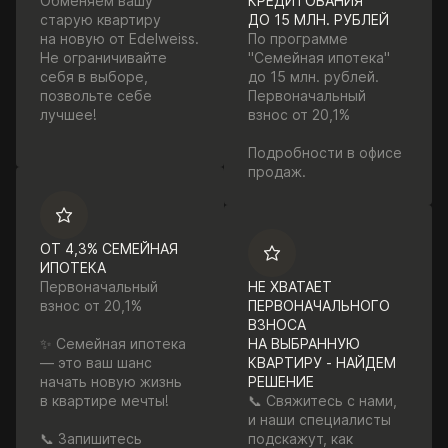
Обменяем вашу
КРЕДИТОВАНИЯ
старую квартиру
ДО 15 МЛН. РУБЛЕЙ
на новую от Edelweiss.
По программе
Не ограничивайте
"Семейная ипотека"
себя в выборе,
до 15 млн. рублей.
позвольте себе
Первоначальный
лучшее!
взнос от 20,1%
Подробности в офисе
продаж.
ОТ 4,3% СЕМЕЙНАЯ
ИПОТЕКА
Первоначальный
НЕ ХВАТАЕТ
взнос от 20,1%
ПЕРВОНАЧАЛЬНОГО
ВЗНОСА
✨ Семейная ипотека
НА ВЫБРАННУЮ
— это ваш шанс
КВАРТИРУ - НАЙДЕМ
начать новую жизнь
РЕШЕНИЕ
в квартире мечты!
📞 Свяжитесь с нами,
и наши специалисты
📞 Запишитесь
подскажут, как