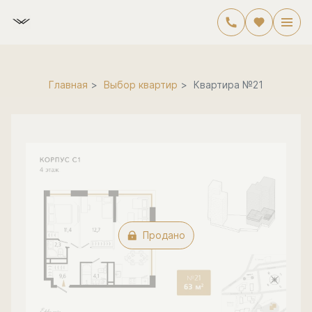
2
2-комнатная
62.6 м
Цена по запросу
Главная
Выбор квартир
Квартира №21
Продано