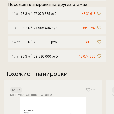
Похожая планировка на других этажах:
2
11 эт.
98.3 м
27 076 735 руб.
+831 618
2
13 эт.
98.3 м
27 905 404 руб.
+1 660 287
2
14 эт.
98.3 м
28 113 800 руб.
+1 868 683
2
15 эт.
98.3 м
39 320 000 руб.
+13 074 883
Похожие планировки
№ 36
Корпус А, Секция 1, Этаж 9
К