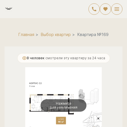
2
3-комнатная
98.3 м
26 245 117 руб.
Главная
Выбор квартир
Квартира №169
8 человек
смотрели эту квартиру за 24 часа
Нажмите
для увеличения