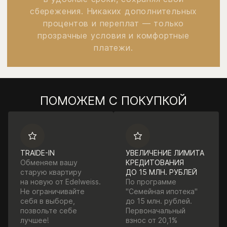
сбережения. Никаких дополнительных
процентов и переплат — только
прозрачные условия и комфортные
платежи.
ПОМОЖЕМ С ПОКУПКОЙ
TRAIDE-IN
УВЕЛИЧЕНИЕ ЛИМИТА
Обменяем вашу
КРЕДИТОВАНИЯ
старую квартиру
ДО 15 МЛН. РУБЛЕЙ
на новую от Edelweiss.
По программе
Не ограничивайте
"Семейная ипотека"
себя в выборе,
до 15 млн. рублей.
позвольте себе
Первоначальный
лучшее!
взнос от 20,1%