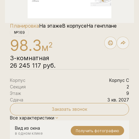
Планировка
На этаже
В корпусе
На генплане
№169
98.3
2
м
3-комнатная
26 245 117 руб.
Корпус
Корпус С
Секция
2
Этаж
9
Сдача
3 кв. 2027
Заказать звонок
Все характеристики
Вид из окна
Получить фотографию
в одном клике