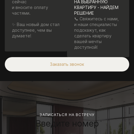
сейчас
НА ВЫБРАННУЮ
и вносите оплату
КВАРТИРУ - НАЙДЕМ
частями.
РЕШЕНИЕ
📞 Свяжитесь с нами,
✨ Ваш новый дом стал
и наши специалисты
доступнее, чем вы
подскажут, как
думаете!
сделать квартиру
вашей мечты
доступной!
Заказать звонок
ЗАПИСАТЬСЯ НА ВСТРЕЧУ