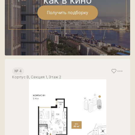
как в кино
Получить подборку
.
№ 4
Корпус В, Секция 1, Этаж 2