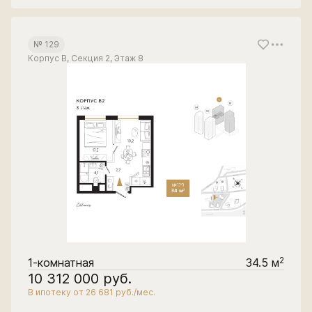
№ 129
Корпус В, Секция 2, Этаж 8
2
1-комнатная
34.5 м
10 312 000
руб.
В ипотеку от 26 681 руб./мес.