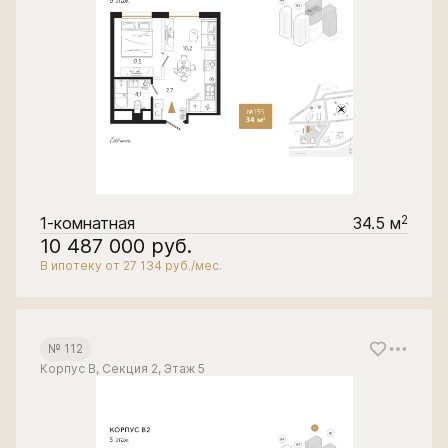
2
1-комнатная
34.5 м
10 487 000
руб.
В ипотеку от 27 134 руб./мес.
№ 112
Корпус В, Секция 2, Этаж 5