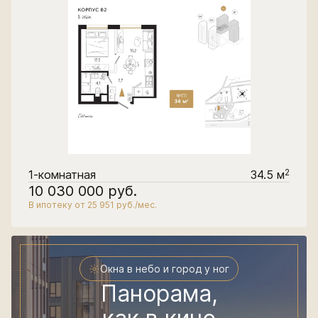
2
1-комнатная
34.5 м
10 030 000
руб.
В ипотеку от 25 951 руб./мес.
Окна в небо и город у ног
Панорама,