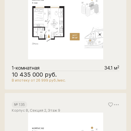
2
1-комнатная
34.1 м
10 435 000
руб.
В ипотеку от 26 999 руб./мес.
№ 135
Корпус В, Секция 2, Этаж 9