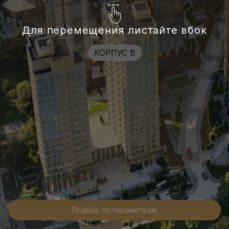
Для перемещения листайте вбок
КОРПУС В
Подбор по параметрам