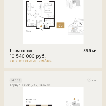
2
1-комнатная
36.9 м
10 540 000
руб.
В ипотеку от 27 271 руб./мес.
№ 143
Корпус В, Секция 2, Этаж 10