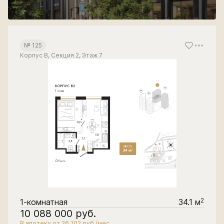
№ 125
Корпус В, Секция 2, Этаж 7
2
1-комнатная
34.1 м
10 088 000
руб.
В ипотеку от 26 102 руб./мес.