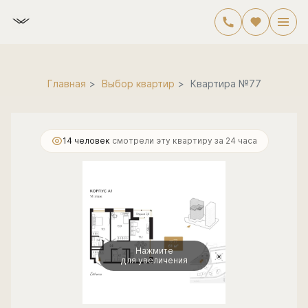
2
2-комнатная
61.4 м
18 350 004 руб.
Главная
Выбор квартир
Квартира №77
14 человек
смотрели эту квартиру за 24 часа
Нажмите
для увеличения