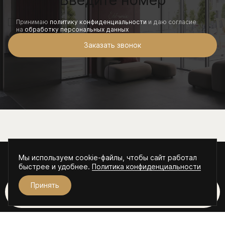
Принимаю
политику конфиденциальности
и даю согласие
на
обработку персональных данных
Заказать звонок
Мы используем cookie-файлы, чтобы сайт работал
© ЖК "Эдельвейс Золотой рог", 2026
быстрее и удобнее.
Политика конфиденциальности
Пользовательское соглашение и политика
конфиденциальности
Принять
VK
Telegram
Забронировать
Разработано
и
Edelweiss
НАВЕРХ