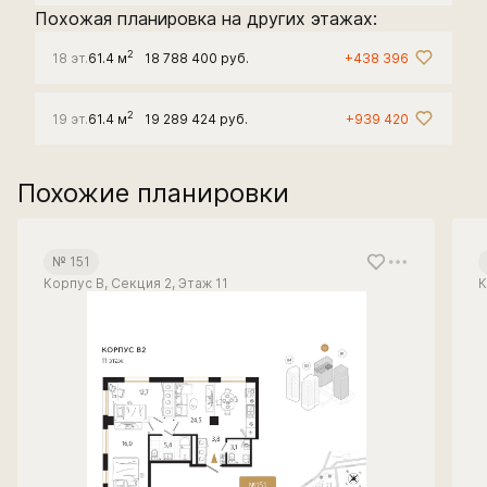
Похожая планировка на других этажах:
2
18 эт.
61.4 м
18 788 400 руб.
+438 396
2
19 эт.
61.4 м
19 289 424 руб.
+939 420
Похожие планировки
№ 151
Корпус В, Секция 2, Этаж 11
К