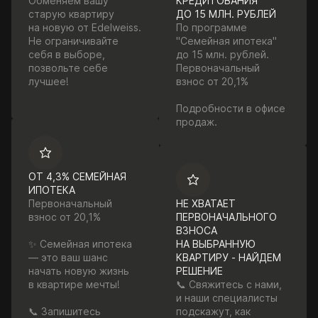
Обменяем вашу
КРЕДИТОВАНИЯ
старую квартиру
ДО 15 МЛН. РУБЛЕЙ
на новую от Edelweiss.
По программе
Не ограничивайте
"Семейная ипотека"
себя в выборе,
до 15 млн. рублей.
позвольте себе
Первоначальный
лучшее!
взнос от 20,1%
Подробности в офисе
продаж.
ОТ 4,3% СЕМЕЙНАЯ
ИПОТЕКА
Первоначальный
НЕ ХВАТАЕТ
взнос от 20,1%
ПЕРВОНАЧАЛЬНОГО
ВЗНОСА
✨ Семейная ипотека
НА ВЫБРАННУЮ
— это ваш шанс
КВАРТИРУ - НАЙДЕМ
начать новую жизнь
РЕШЕНИЕ
в квартире мечты!
📞 Свяжитесь с нами,
и наши специалисты
📞 Запишитесь
подскажут, как