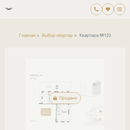
2
4-комнатная
153.8 м
Цена по запросу
Главная
Выбор квартир
Квартира №120
Продано